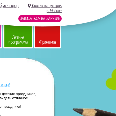
брать город
Контакты центров
в Москве
ЗАПИСАТЬСЯ НА ЗАНЯТИЕ
Летние
программы
Франшиза
ники!
 детских праздников,
 видеть отличное
о праздника!