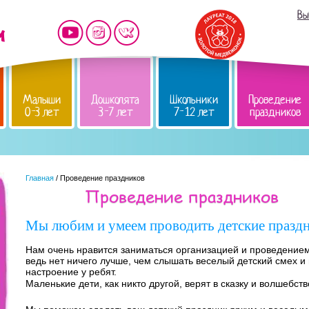
Вы
Малыши
Дошколята
Школьники
Проведение
0-3 лет
3-7 лет
7-12 лет
праздников
Главная
/ Проведение праздников
Проведение праздников
Мы любим и умеем проводить детские празд
Нам очень нравится заниматься организацией и проведением
ведь нет ничего лучше, чем слышать веселый детский смех и
настроение у ребят.
Маленькие дети, как никто другой, верят в сказку и волшебств