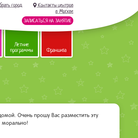
брать город
Контакты центров
в Москве
ЗАПИСАТЬСЯ НА ЗАНЯТИЕ
Летние
программы
Франшиза
домой. Очень прошу Вас разместить эту
 морально!