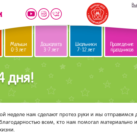
Вы
Малыши
Дошколята
Школьники
Проведение
0-3 лет
3-7 лет
7-12 лет
праздников
4 дня!
этой неделе нам сделают протез руки и мы отправимся 
лагодарностью всем, кто нам помогал материально и
жизни.