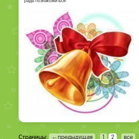
рады познакомиться!
Страницы:
←предыдущая
1
2
все