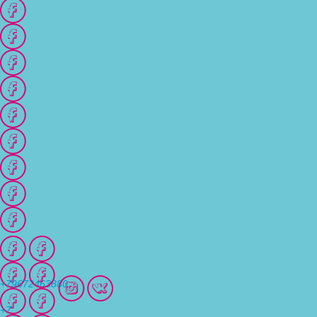
+79672463880
+7