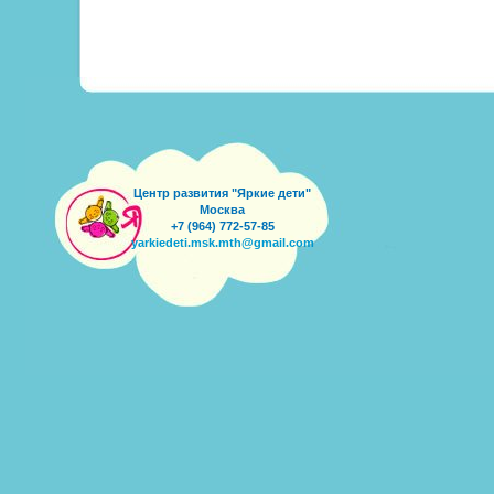
Центр развития "Яркие дети"
Москва
+7 (964) 772-57-85
yarkiedeti.msk.mth@gmail.com