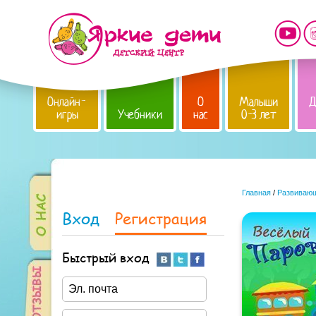
Онлайн-
О
Малыши
Д
игры
Учебники
нас
0-3 лет
Главная
/
Развивающ
Вход
Регистрация
Быстрый вход