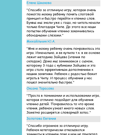
Елена Шмакова
"Спасибо за отличную игру, которая очень
помогла моему ребенку понять слоговой
принцип и быстро перейти к чтению слов.
Буквы мы знали уже с года, но читать начали
только благодаря Чипе. До этого все наши
попытки обучения чтению заканчивались
обоюдными слезами."
Михайльчик Ю.А.
"Мне и моему ребенку очень понравилась эта
игра. Изначально, я ее купила т.к. в ее основе
лежит методика Зайцева (чтения по
складам). Дома мы занимаемся с сыном,
которому 3 года с кубиками Зайцева и эта
игра стала эффективным дополнением к
нашим занятиям. Ребенок с радостью бежит
играть в Чипу. И процесс обучения у нас
пошел значительно быстрее."
Оксана Тарасова
"Проста в понимании и использовании игра,
которая отлично подойдет для обучения
чтению детей. Понравилось то что кроме
чтения, ребенок узнает много новых слов.
Заметно расширятся словарный запас."
Золотова Евгения
"Спасибо огромное за отличную игру.
Ребенок категорически отказывался
заниматься чтением пока к нам не прилетел