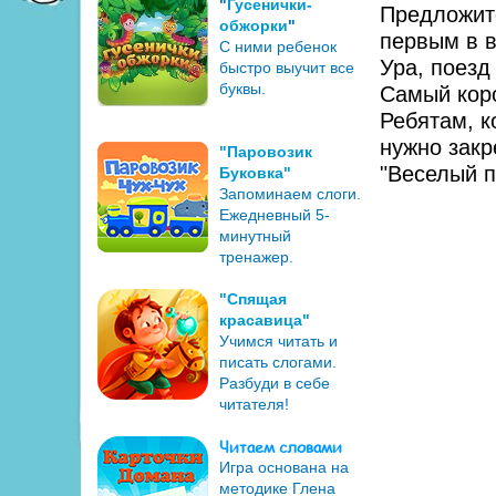
"
Гусенички-
Предложите
обжорки
"
первым в в
С ними ребенок
Ура, поезд
быстро выучит все
буквы.
Самый коро
Ребятам, к
нужно закр
"Паровозик
"Веселый п
Буковка"
Запоминаем слоги.
Ежедневный 5-
минутный
тренажер.
"Спящая
красавица"
Учимся читать и
писать слогами.
Разбуди в себе
читателя!
Читаем словами
Игра основана на
методике Глена