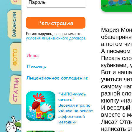
Мария Монт
Регистрируясь, вы принимаете
общепринят
условия лицензионного договора
а потом чи
А письмом 
Игры
Писать сло
кубиками, у
Помощь
Вот и наша
Лицензионное соглашение
учиться чи
самому нап
разной сло
"ЧИПО-учусь
читать"
кнопку «на
Веселая игра по
И веселый 
чтению на основе
вместе с м
эффективной
Лиса? Отли
методики
написать э