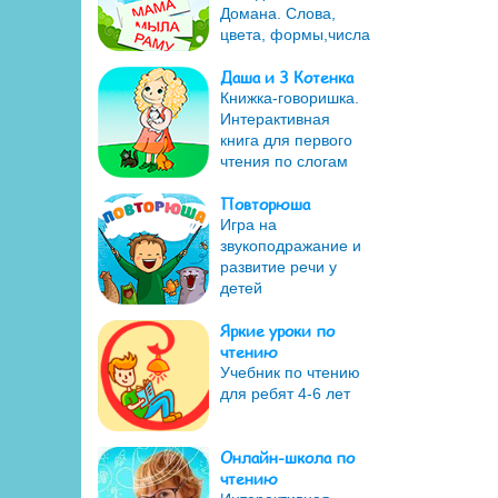
Домана. Слова,
цвета, формы,числа
Даша и 3 Котенка
Книжка-говоришка.
Интерактивная
книга для первого
чтения по слогам
Повторюша
Игра на
звукоподражание и
развитие речи у
детей
Яркие уроки по
чтению
Учебник по чтению
для ребят 4-6 лет
Онлайн-школа по
чтению