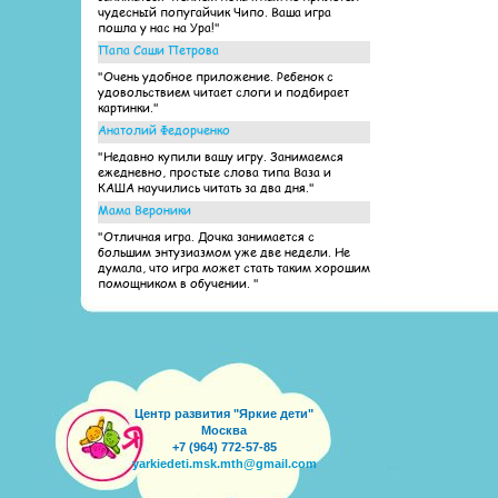
чудесный попугайчик Чипо. Ваша игра
пошла у нас на Ура!"
Папа Саши Петрова
"Очень удобное приложение. Ребенок с
удовольствием читает слоги и подбирает
картинки."
Анатолий Федорченко
"Недавно купили вашу игру. Занимаемся
ежедневно, простые слова типа Ваза и
КАША научились читать за два дня."
Мама Вероники
"Отличная игра. Дочка занимается с
большим энтузиазмом уже две недели. Не
думала, что игра может стать таким хорошим
помощником в обучении. "
Центр развития "Яркие дети"
Москва
+7 (964) 772-57-85
yarkiedeti.msk.mth@gmail.com