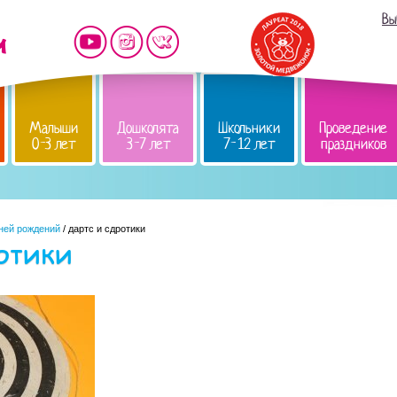
Вы
Малыши
Дошколята
Школьники
Проведение
0-3 лет
3-7 лет
7-12 лет
праздников
дней рождений
/ дартс и сдротики
отики