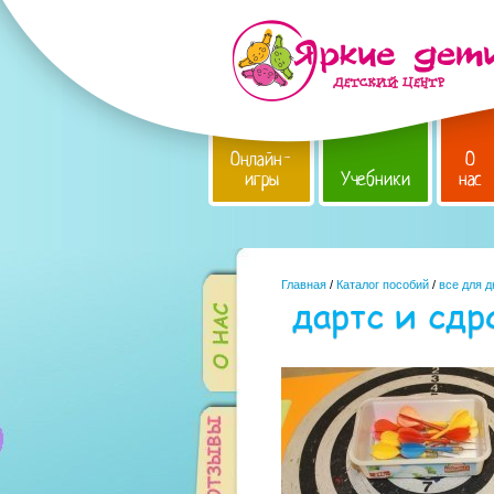
Онлайн-
О
игры
Учебники
нас
Главная
/
Каталог пособий
/
все для 
дартс и сдр