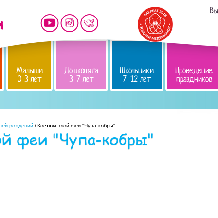
Вы
Малыши
Дошколята
Школьники
Проведение
0-3 лет
3-7 лет
7-12 лет
праздников
дней рождений
/ Костюм злой феи "Чупа-кобры"
й феи "Чупа-кобры"