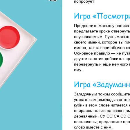
попробует.
Игра «Посмотр
Предложите малышу написать
предлагаете крохе отвернутьс
неузнаваемым. Пусть малыш 
своего имени, которое вы п
имена, так как они обычно 
Основное правило — не пута
другом занятии добавить ещ
перевернуть и еще немного 
ему.
Игра «Задуманн
Загадочным тоном сообщите 
угадать сам, выкладывая те 
кубик в этом слове читается
опираясь только на свою пам
деревянный, СУ СО СА СЭ СЫ
поставлены, предложите проч
слово вместе с ним.