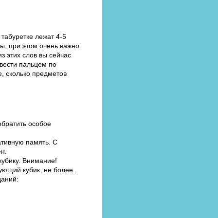
 табуретке лежат 4-5
ы, при этом очень важно
из этих слов вы сейчас
 вести пальцем по
е, сколько предметов
обратить особое
ативную память. С
ен.
кубику. Внимание!
ующий кубик, не более.
даний: