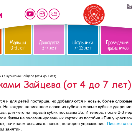
Вы
Малыши
Дошколята
Школьники
Проведение
0-3 лет
3-7 лет
7-12 лет
праздников
ры с кубиками Зайцева (от 4 до 7 лет)
ками Зайцева (от 4 до 7 лет)
тся и для детей постарше, но добавляются и новые, более сложные
. На каждое написанное слово из кубиков ставьте кубик с ударен
квы, для чего на первый кубик поставим ЗБ. И теперь, после 2-3 н
ром буквы на заламинированных картах из пособия «Пишу красиво».
ток, начинаем осваивать новые, повторяя упражнение.
Письмо слов
ом занятии.