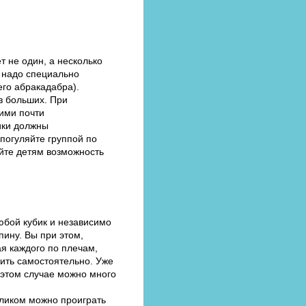
т не один, а несколько
е надо специально
его абракадабра).
з больших. При
тими почти
ики должны
 погуляйте группой по
дайте детям возможность
юбой кубик и независимо
пину. Вы при этом,
я каждого по плечам,
ить самостоятельно. Уже
 этом случае можно много
целиком можно проиграть