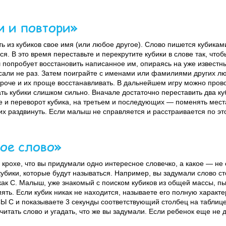
и и повтори»
 из кубиков свое имя (или любое другое). Слово пишется кубиками
я. В это время переставьте и перекрутите кубики в слове так, чтоб
попробует восстановить написанное им, опираясь на уже известн
исали не раз. Затем поиграйте с именами или фамилиями других л
короче и их проще восстанавливать. В дальнейшем игру можно про
ть кубики слишком сильно. Вначале достаточно переставить два ку
е и переворот кубика, на третьем и последующих — поменять места
их раздвинуть. Если малыш не справляется и расстраивается по эт
ое слово»
крохе, что вы придумали одно интересное словечко, а какое — не 
кубики, которые будут называться. Например, вы задумали слово ст
 как С. Малыш, уже знакомый с поиском кубиков из общей массы, пы
ять. Если кубик никак не находится, называете его полную характ
 С и показываете 3 секунды соответствующий столбец на таблице.
итать слово и угадать, что же вы задумали. Если ребенок еще не 