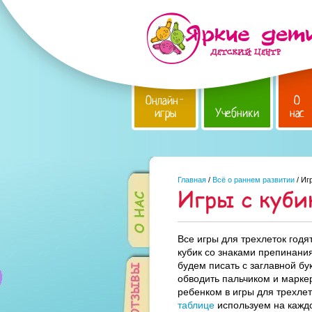
Онлайн-
О
игры
Учебники
нас
Главная
/
Всё о раннем развитии
/ Иг
Игры с куби
Все игры для трехлеток годя
кубик со знаками препинания
будем писать с заглавной бу
обводить пальчиком и марке
ребенком в игры для трехле
таблице
используем на кажд