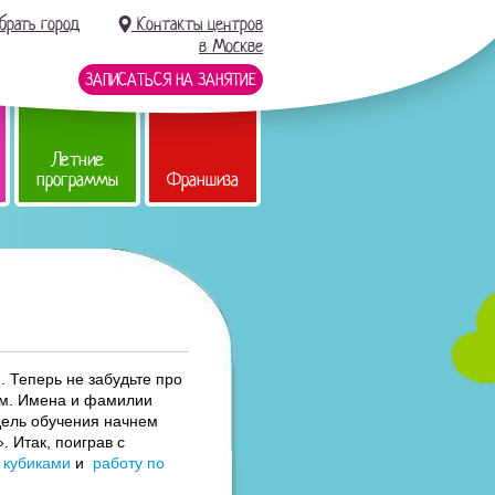
брать город
Контакты центров
в Москве
ЗАПИСАТЬСЯ НА ЗАНЯТИЕ
Летние
программы
Франшиза
. Теперь не забудьте про
ием. Имена и фамилии
едель обучения начнем
 Итак, поиграв с
 кубиками
и
работу по