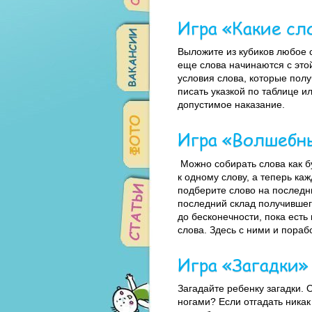
Игра «Какие сл
Выложите из кубиков любое 
еще слова начинаются с этой 
условия слова, которые полу
писать указкой по таблице 
допустимое наказание.
Игра «Волшебн
Можно собирать слова как бу
к одному слову, а теперь ка
подберите слово на последн
последний склад получившег
до бесконечности, пока есть
слова. Здесь с ними и пора
Игра «Загадки»
Загадайте ребенку загадки. 
ногами? Если отгадать никак