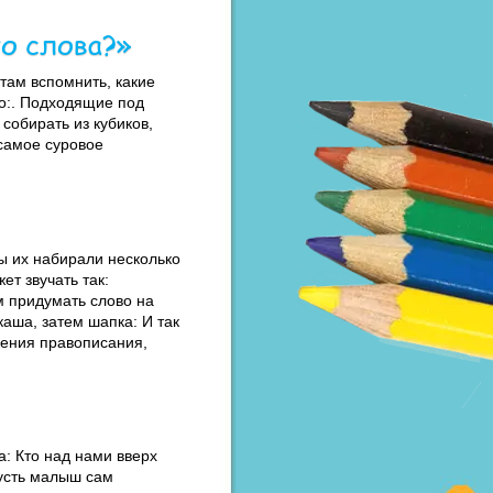
го слова?»
там вспомнить, какие
ыто:. Подходящие под
собирать из кубиков,
 самое суровое
мы их набирали несколько
ет звучать так:
м придумать слово на
аша, затем шапка: И так
зрения правописания,
а: Кто над нами вверх
пусть малыш сам