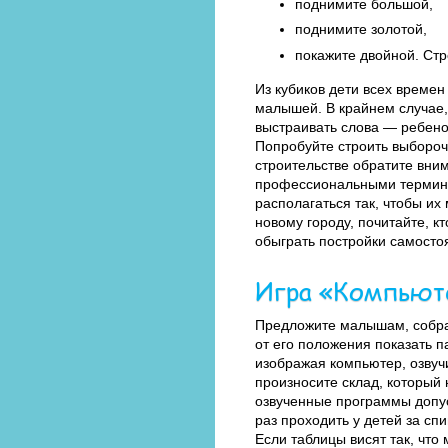
поднимите большой,
поднимите золотой,
покажите двойной. Ст
Из кубиков дети всех времен
малышей. В крайнем случае,
выстраивать слова — ребенок
Попробуйте строить выборочн
строительстве обратите вним
профессиональными терминам
располагаться так, чтобы их 
новому городу, почитайте, кт
обыграть постройки самосто
Игра «Компьют
Предложите малышам, собрав
от его положения показать п
изображая компьютер, озвуч
произносите склад, который
озвученные программы допус
раз проходить у детей за с
Если таблицы висят так, что