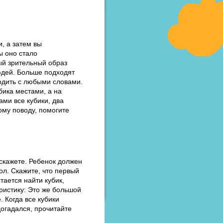
, а затем вы
ы оно стало
ый зрительный образ
юдей. Больше подходят
водить с любыми словами.
бика местами, а на
ми все кубики, два
ому поводу, помогите
скажете. Ребенок должен
ол. Скажите, что первый
тается найти кубик,
еристику: Это же большой
 Когда все кубики
догадался, прочитайте