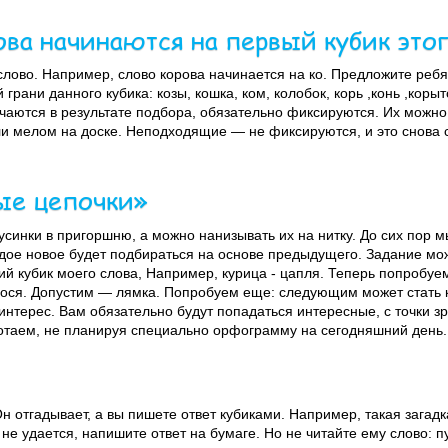
ова начинаются на первый кубик это
слово. Например, слово корова начинается на ко. Предложите ребя
грани данного кубика: козы, кошка, ком, колобок, корь ,конь ,кор
чаются в результате подбора, обязательно фиксируются. Их можно 
или мелом на доске. Неподходящие — не фиксируются, и это снова
ые цепочки»
синки в пригоршню, а можно нанизывать их на нитку. До сих пор 
ждое новое будет подбираться на основе предыдущего. Задание мож
ий кубик моего слова, Например, курица - цапля. Теперь попробуе
ося. Допустим — лямка. Попробуем еще: следующим может стать к
 интерес. Вам обязательно будут попадаться интересные, с точки 
ботаем, не планируя специально орфограмму на сегодняшний день.
Он отгадывает, а вы пишете ответ кубиками. Например, такая загадк
 не удается, напишите ответ на бумаге. Но не читайте ему слово: 