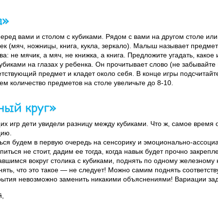
а»
перед вами и столом с кубиками. Рядом с вами на другом столе или
к (мяч, ножницы, книга, кукла, зеркало). Малыш называет предмет
а: не мячик, а мяч, не книжка, а книга. Предложите угадать, какое 
биками на глазах у ребенка. Он прочитывает слово (не забывайте
етствующий предмет и кладет около себя. В конце игры подсчитайт
м количество предметов на столе увеличьте до 8-10.
ный круг»
их игр дети увидели разницу между кубиками. Что ж, самое время 
цию.
аться будем в первую очередь на сенсорику и эмоционально-ассоци
иться не стоит, дадим ее тогда, когда навык будет прочно закрепл
шимся вокруг столика с кубиками, поднять по одному железному 
ять, что это такое — не следует! Можно самим поднять соответств
рытия невозможно заменить никакими объяснениями! Вариации за
й,