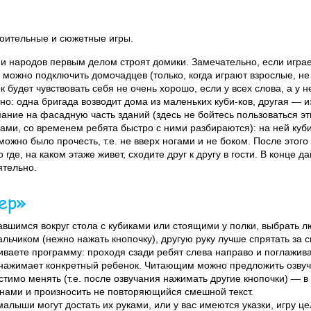
роительные и сюжетные игры.
 и народов первым делом строят домики. Замечательно, если играе
 можно подключить домочадцев (только, когда играют взрослые, н
 будет чувствовать себя не очень хорошо, если у всех слова, а у н
о: одна бригада возводит дома из маленьких куби-ков, другая — и
ание на фасадную часть зданий (здесь не бойтесь пользоваться э
и, со временем ребята быстро с ними разбираются): на ней куб
можно было прочесть, т.е. не вверх ногами и не боком. После этого
о где, на каком этаже живет, сходите друг к другу в гости. В конце 
ятельно.
ер»
шимся вокруг стола с кубиками или стоящими у полки, выбрать л
альчиком (нежно нажать кнопочку), другую руку лучше спрятать за с
иваете программу: проходя сзади ребят слева направо и поглажива
 нажимает конкретный ребенок. Читающим можно предложить озвуч
тимо менять (т.е. после озвучания нажимать другие кнопочки) — в
пинами и произносить не повторяющийся смешной текст.
 малыши могут достать их руками, или у вас имеются указки, игру 