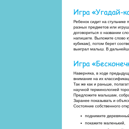
Игра «Угадай-к
Ребенок сидит на стульчике 
разных предметов или игруше
договориться о названии слов
напишете. Выложите слово ку
кубикам), потом берет соотв
выиграл малыш. В дальнейше
Игра «Бесконеч
Наверняка, в ходе предыдущ
внимание на их классифика
Так же как и раньше, полаг
научной терминологией тороп
Предложите малышам, собрав
Заранее показывать и объясн
Состояние собственного отк
поднимите деревянны
покажите маленький,